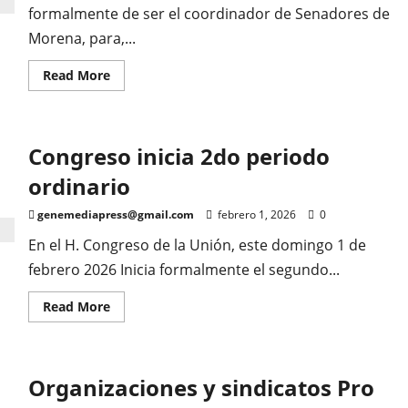
formalmente de ser el coordinador de Senadores de
Morena, para,...
Read
Read More
more
about
Adán
Augusto
se
Congreso inicia 2do periodo
va
ordinario
genemediapress@gmail.com
febrero 1, 2026
0
En el H. Congreso de la Unión, este domingo 1 de
febrero 2026 Inicia formalmente el segundo...
Read
Read More
more
about
Congreso
inicia
2do
Organizaciones y sindicatos Pro
periodo
ordinario