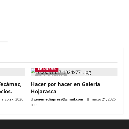
En Directo
1 minute read
 Tecámac,
Hacer por hacer en Galería
ocios.
Hojarasca
arzo 27, 2026
genemediapress@gmail.com
marzo 21, 2026
0