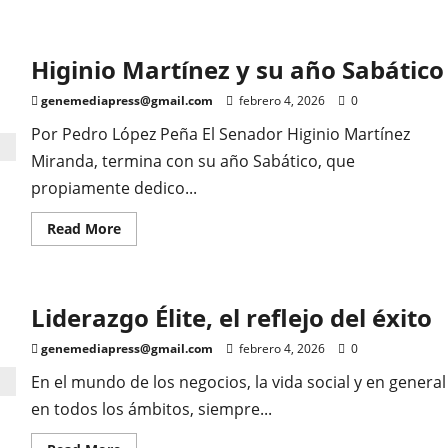
about
La
derecha
tiene
Higinio Martínez y su año Sabático
derecho
de
organizarse:
genemediapress@gmail.com
febrero 4, 2026
0
Monreal
Por Pedro López Peña El Senador Higinio Martínez
Miranda, termina con su año Sabático, que
propiamente dedico...
Read
Read More
more
about
Higinio
Martínez
y
Liderazgo Élite, el reflejo del éxito
su
año
Sabático
genemediapress@gmail.com
febrero 4, 2026
0
En el mundo de los negocios, la vida social y en general
en todos los ámbitos, siempre...