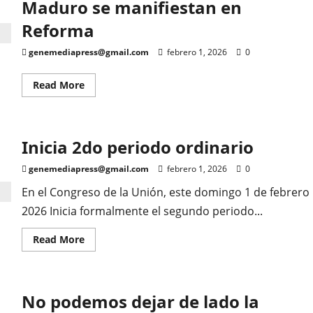
Maduro se manifiestan en
Reforma
genemediapress@gmail.com
febrero 1, 2026
0
Read
Read More
more
about
Organizaciones
y
sindicatos
Inicia 2do periodo ordinario
Pro
Maduro
se
genemediapress@gmail.com
febrero 1, 2026
0
manifiestan
en
En el Congreso de la Unión, este domingo 1 de febrero
Reforma
2026 Inicia formalmente el segundo periodo...
Read
Read More
more
about
Inicia
2do
periodo
No podemos dejar de lado la
ordinario