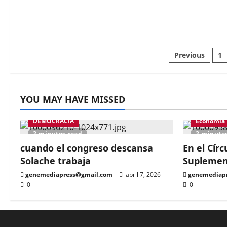
Pagina
Previous
1
de
entrad
YOU MAY HAVE MISSED
DEMOCRACIA
Economía
2 minutes read
2 minute
cuando el congreso descansa
En el Círc
Solache trabaja
Suplemen
genemediapress@gmail.com
abril 7, 2026
genemediap
0
0