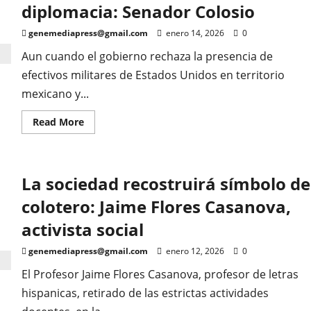
diplomacia: Senador Colosio
genemediapress@gmail.com
enero 14, 2026
0
Aun cuando el gobierno rechaza la presencia de
efectivos militares de Estados Unidos en territorio
mexicano y...
Read
Read More
more
about
No
podemos
dejar
La sociedad recostruirá símbolo de
de
lado
la
colotero: Jaime Flores Casanova,
diplomacia:
Senador
activista social
Colosio
genemediapress@gmail.com
enero 12, 2026
0
El Profesor Jaime Flores Casanova, profesor de letras
hispanicas, retirado de las estrictas actividades