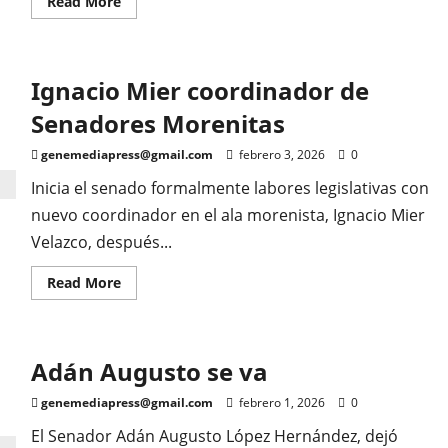
Read
Read More
more
about
Liderazgo
Élite,
el
Ignacio Mier coordinador de
reflejo
del
éxito
Senadores Morenitas
genemediapress@gmail.com
febrero 3, 2026
0
Inicia el senado formalmente labores legislativas con
nuevo coordinador en el ala morenista, Ignacio Mier
Velazco, después...
Read
Read More
more
about
Ignacio
Mier
coordinador
Adán Augusto se va
de
Senadores
Morenitas
genemediapress@gmail.com
febrero 1, 2026
0
El Senador Adán Augusto López Hernández, dejó