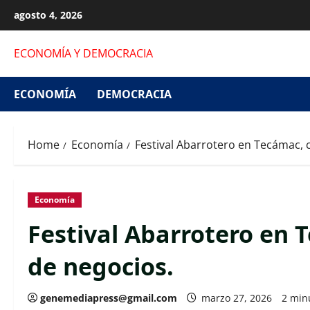
Skip
agosto 4, 2026
to
content
ECONOMÍA Y DEMOCRACIA
ECONOMÍA
DEMOCRACIA
Home
Economía
Festival Abarrotero en Tecámac, 
Economía
Festival Abarrotero en T
de negocios.
genemediapress@gmail.com
marzo 27, 2026
2 min