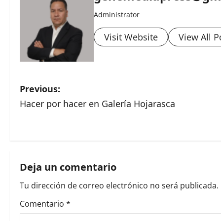
Administrator
Visit Website
View All P
P
Previous:
Hacer por hacer en Galería Hojarasca
o
s
t
Deja un comentario
n
Tu dirección de correo electrónico no será publicada.
a
Comentario
*
v