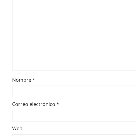
i
g
a
t
i
o
Nombre
*
n
Correo electrónico
*
Web