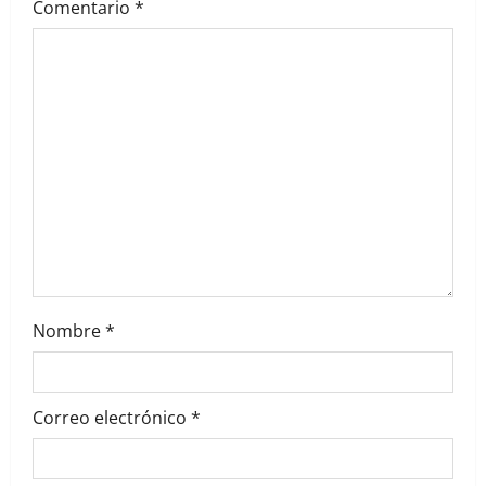
a
Comentario
*
t
i
o
n
Nombre
*
Correo electrónico
*