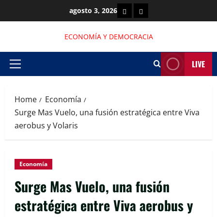
Skip
Economía
Democracia
agosto 3, 2026
to
content
ECONOMÍA Y DEMOCRACIA
LIVE
Primary
Menu
Home
Economía
Surge Mas Vuelo, una fusión estratégica entre Viva
aerobus y Volaris
Economía
Surge Mas Vuelo, una fusión
estratégica entre Viva aerobus y