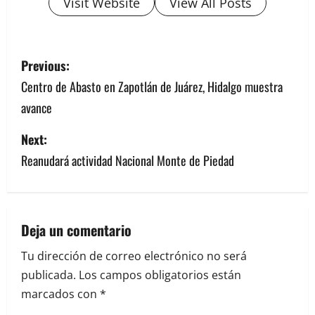
Visit Website
View All Posts
P
Previous:
o
Centro de Abasto en Zapotlán de Juárez, Hidalgo muestra
avance
s
Next:
t
Reanudará actividad Nacional Monte de Piedad
n
a
v
Deja un comentario
Tu dirección de correo electrónico no será
i
publicada.
Los campos obligatorios están
g
marcados con
*